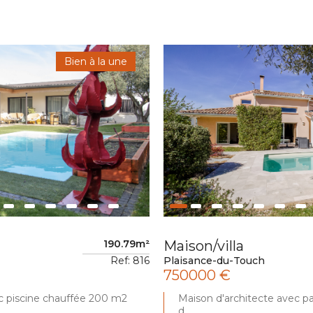
Bien à la une
190.79m²
Maison/villa
Ref: 816
Plaisance-du-Touch
750000 €
 piscine chauffée 200 m2
Maison d'architecte avec pa
d