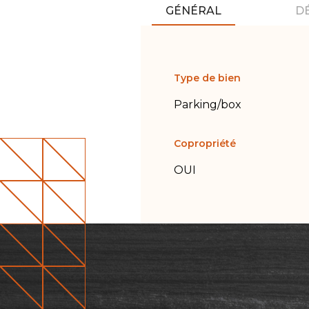
GÉNÉRAL
D
Type de bien
Parking/box
Copropriété
OUI