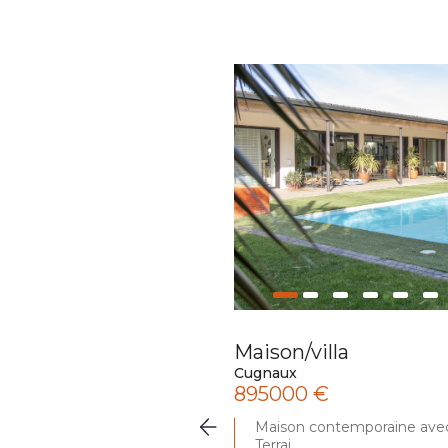
Maison/villa
Cugnaux
46m²
895000 €
Ref: 845
Maison contemporaine avec
Terrai