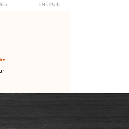
IER
ÉNERGIE
ire
ur