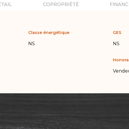
ÉTAIL
COPROPRIÉTÉ
FINANC
Classe énergétique
GES
NS
NS
Honora
Vende