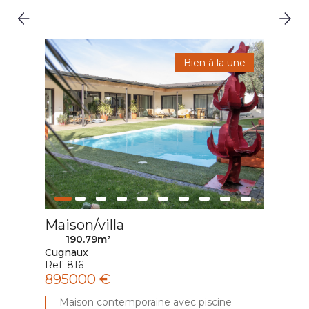
Bien à la une
Maison/villa
Mai
190.79m²
Cugnaux
Plai
Ref: 816
Ref:
895000 €
75
Maison contemporaine avec piscine
Ma