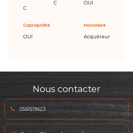
C
OUI
C
Copropriété
Honoraire
OUI
Acquéreur
Nous contacter
0561519623