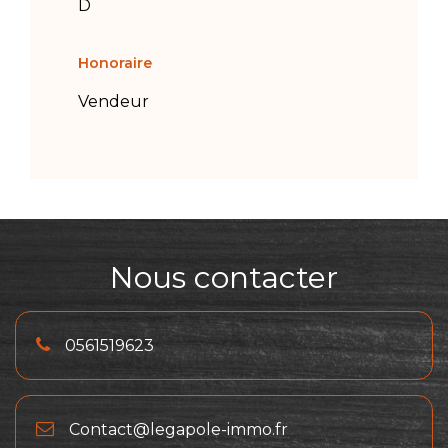
D
Honoraire
Vendeur
Nous contacter
0561519623
Contact@legapole-immo.fr