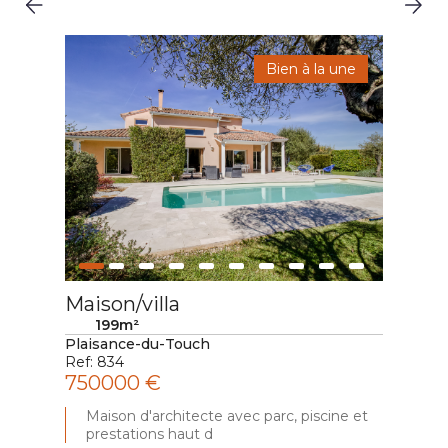
Bien à la une
Maison/villa
Mai
199m²
Plaisance-du-Touch
Le B
Ref: 834
Ref:
750000 €
192
ier
Maison d'architecte avec parc, piscine et
M
prestations haut d
d