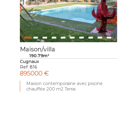
Maison/villa
Mai
190.79m²
Cugnaux
Plai
Ref: 816
Ref:
895000 €
75
Maison contemporaine avec piscine
Ma
chauffée 200 m2 Terrai
p