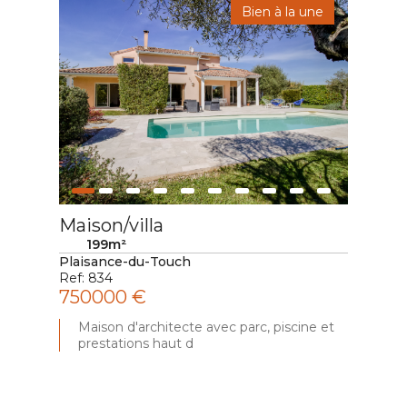
Bien à la une
Maison/villa
Mai
199m²
Plaisance-du-Touch
Le B
Ref: 834
Ref:
750000 €
192
ier
Maison d'architecte avec parc, piscine et
M
prestations haut d
d